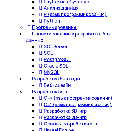
Глубокое обучение
Анализ данных
R (язык программирования)
Python
Программирование
Проектирование и разработка баз
данных
SQL Server
SQL
PostgreSQL
Oracle SQL
MySQL
Разработка без кода
Веб-дизайн
Разработка игр
С++ (язык программирования)
С# (язык программирования)
Разработка 3D-игр
Разработка 2D-игр
Основы разработки игр
Unreal Engine