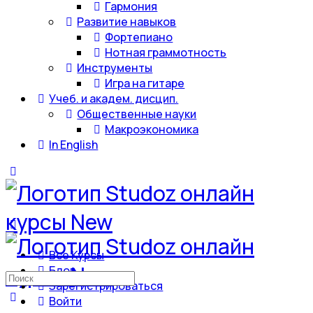
Гармония
Развитие навыков
Фортепиано
Нотная граммотность
Инструменты
Игра на гитаре
Учеб. и академ. дисцип.
Общественные науки
Макроэкономика
In English
Все Курсы
Блог
Искать:
Зарегистрироваться
Войти