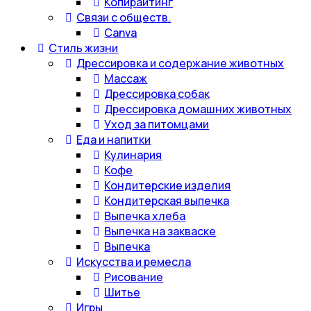
Копирайтинг
Связи с обществ.
Canva
Стиль жизни
Дрессировка и содержание животных
Массаж
Дрессировка собак
Дрессировка домашних животных
Уход за питомцами
Еда и напитки
Кулинария
Кофе
Кондитерские изделия
Кондитерская выпечка
Выпечка хлеба
Выпечка на закваске
Выпечка
Искусства и ремесла
Рисование
Шитье
Игры