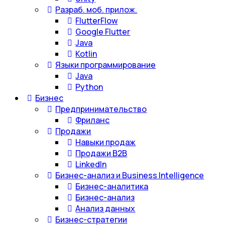
Разраб. моб. прилож.
FlutterFlow
Google Flutter
Java
Kotlin
Языки программирование
Java
Python
Бизнес
Предпринимательство
Фриланс
Продажи
Навыки продаж
Продажи B2B
LinkedIn
Бизнес-анализ и Business Intelligence
Бизнес-аналитика
Бизнес-анализ
Анализ данных
Бизнес-стратегии