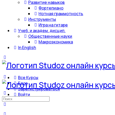
Развитие навыков
Фортепиано
Нотная граммотность
Инструменты
Игра на гитаре
Учеб. и академ. дисцип.
Общественные науки
Макроэкономика
In English
Все Курсы
Блог
Зарегистрироваться
Войти
Искать: