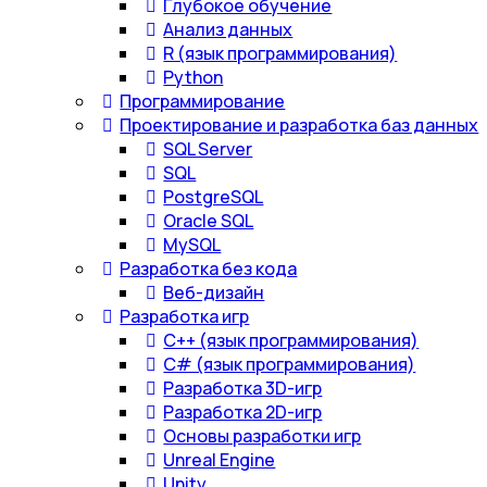
Глубокое обучение
Анализ данных
R (язык программирования)
Python
Программирование
Проектирование и разработка баз данных
SQL Server
SQL
PostgreSQL
Oracle SQL
MySQL
Разработка без кода
Веб-дизайн
Разработка игр
С++ (язык программирования)
С# (язык программирования)
Разработка 3D-игр
Разработка 2D-игр
Основы разработки игр
Unreal Engine
Unity