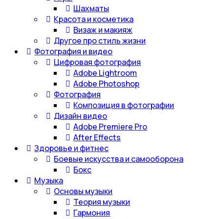
Шахматы
Красота и косметика
Визаж и макияж
Другое про стиль жизни
Фотография и видео
Цифровая фотография
Adobe Lightroom
Adobe Photoshop
Фотография
Композиция в фотографии
Дизайн видео
Adobe Premiere Pro
After Effects
Здоровье и фитнес
Боевые искусства и самооборона
Бокс
Музыка
Основы музыки
Теория музыки
Гармония