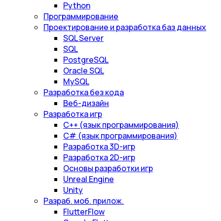
Python
Программирование
Проектирование и разработка баз данных
SQL Server
SQL
PostgreSQL
Oracle SQL
MySQL
Разработка без кода
Веб-дизайн
Разработка игр
С++ (язык программирования)
С# (язык программирования)
Разработка 3D-игр
Разработка 2D-игр
Основы разработки игр
Unreal Engine
Unity
Разраб. моб. прилож.
FlutterFlow