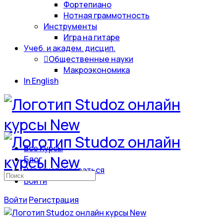
Фортепиано
Нотная граммотность
Инструменты
Игра на гитаре
Учеб. и академ. дисцип.
Общественные науки
Макроэкономика
In English
Все Курсы
Блог
Зарегистрироваться
Искать:
Войти
Войти
Регистрация