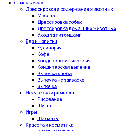
Стиль жизни
Дрессировка и содержание животных
Массаж
Дрессировка собак
Дрессировка домашних животных
Уход за питомцами
Еда и напитки
Кулинария
Кофе
Кондитерские изделия
Кондитерская выпечка
Выпечка хлеба
Выпечка на закваске
Выпечка
Искусства и ремесла
Рисование
Шитье
Игры
Шахматы
Красота и косметика