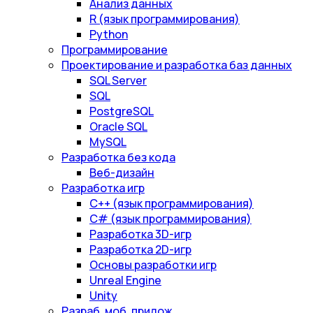
Анализ данных
R (язык программирования)
Python
Программирование
Проектирование и разработка баз данных
SQL Server
SQL
PostgreSQL
Oracle SQL
MySQL
Разработка без кода
Веб-дизайн
Разработка игр
С++ (язык программирования)
С# (язык программирования)
Разработка 3D-игр
Разработка 2D-игр
Основы разработки игр
Unreal Engine
Unity
Разраб. моб. прилож.