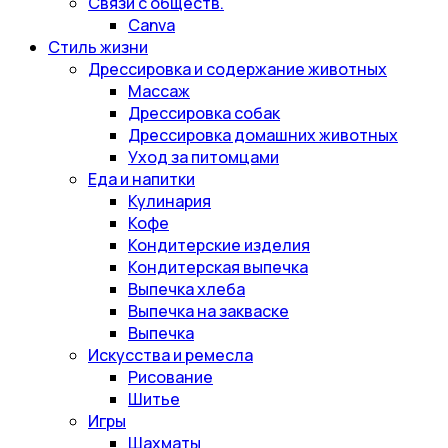
Связи с обществ.
Canva
Стиль жизни
Дрессировка и содержание животных
Массаж
Дрессировка собак
Дрессировка домашних животных
Уход за питомцами
Еда и напитки
Кулинария
Кофе
Кондитерские изделия
Кондитерская выпечка
Выпечка хлеба
Выпечка на закваске
Выпечка
Искусства и ремесла
Рисование
Шитье
Игры
Шахматы