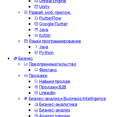
Unreal Engine
Unity
Разраб. моб. прилож.
FlutterFlow
Google Flutter
Java
Kotlin
Языки программирование
Java
Python
Бизнес
Предпринимательство
Фриланс
Продажи
Навыки продаж
Продажи B2B
LinkedIn
Бизнес-анализ и Business Intelligence
Бизнес-аналитика
Бизнес-анализ
Анализ данных