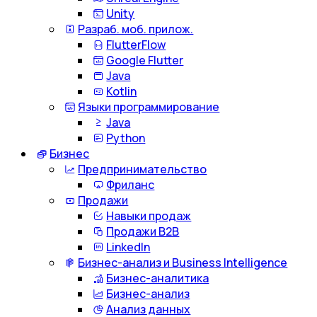
Unity
Разраб. моб. прилож.
FlutterFlow
Google Flutter
Java
Kotlin
Языки программирование
Java
Python
Бизнес
Предпринимательство
Фриланс
Продажи
Навыки продаж
Продажи B2B
LinkedIn
Бизнес-анализ и Business Intelligence
Бизнес-аналитика
Бизнес-анализ
Анализ данных