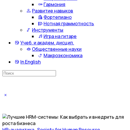
Гармония
Развитие навыков
Фортепиано
Нотная граммотность
Инструменты
Игра на гитаре
Учеб. и академ. дисцип.
Общественные науки
Макроэкономика
In English
Искать:
HR-аналитика
,
Society for Human Resource