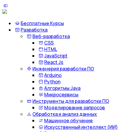
Бесплатные Курсы
Разработка
Веб-разработка
CSS
HTML
JavaScript
React Js
Инженерия разработки ПО
Arduino
Python
Алгоритмы Java
Микросервисы
Инструменты для разработки ПО
Моделирование запросов
Обработка и анализ данных
Машинное обучение
Искусственный интеллект (ИИ)