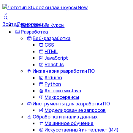
Войти
Регистрация
Бесплатные Курсы
Разработка
Веб-разработка
CSS
HTML
JavaScript
React Js
Инженерия разработки ПО
Arduino
Python
Алгоритмы Java
Микросервисы
Инструменты для разработки ПО
Моделирование запросов
Обработка и анализ данных
Машинное обучение
Искусственный интеллект (ИИ)