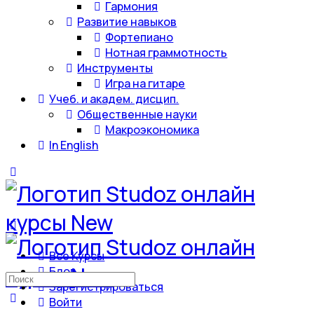
Гармония
Развитие навыков
Фортепиано
Нотная граммотность
Инструменты
Игра на гитаре
Учеб. и академ. дисцип.
Общественные науки
Макроэкономика
In English
Все Курсы
Блог
Искать:
Зарегистрироваться
Войти