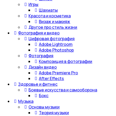
Игры
Шахматы
Красота и косметика
Визаж и макияж
Другое про стиль жизни
Фотография и видео
Цифровая фотография
Adobe Lightroom
Adobe Photoshop
Фотография
Композиция в фотографии
Дизайн видео
Adobe Premiere Pro
After Effects
Здоровье и фитнес
Боевые искусства и самооборона
Бокс
Музыка
Основы музыки
Теория музыки