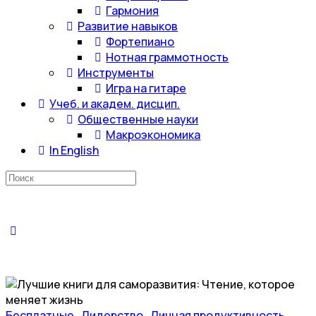
Гармония
Развитие навыков
Фортепиано
Нотная граммотность
Инструменты
Игра на гитаре
Учеб. и академ. дисцип.
Общественные науки
Макроэкономика
In English
Искать:
Бесплатные
,
Лидерство
,
Личная продуктивность
,