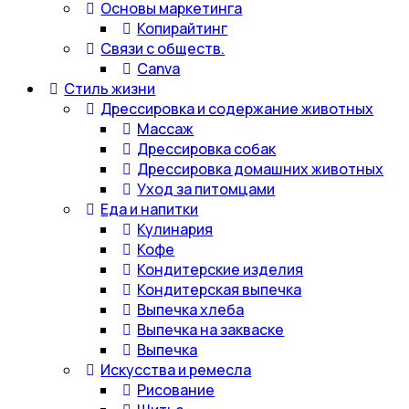
Основы маркетинга
Копирайтинг
Связи с обществ.
Canva
Стиль жизни
Дрессировка и содержание животных
Массаж
Дрессировка собак
Дрессировка домашних животных
Уход за питомцами
Еда и напитки
Кулинария
Кофе
Кондитерские изделия
Кондитерская выпечка
Выпечка хлеба
Выпечка на закваске
Выпечка
Искусства и ремесла
Рисование