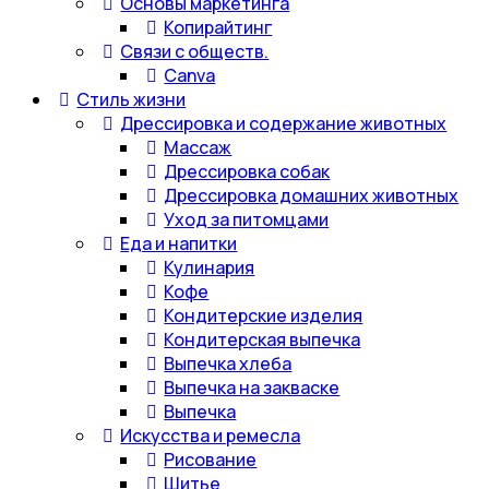
Основы маркетинга
Копирайтинг
Связи с обществ.
Canva
Стиль жизни
Дрессировка и содержание животных
Массаж
Дрессировка собак
Дрессировка домашних животных
Уход за питомцами
Еда и напитки
Кулинария
Кофе
Кондитерские изделия
Кондитерская выпечка
Выпечка хлеба
Выпечка на закваске
Выпечка
Искусства и ремесла
Рисование
Шитье