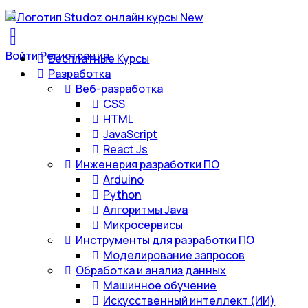
Войти
Регистрация
Бесплатные Курсы
Разработка
Веб-разработка
CSS
HTML
JavaScript
React Js
Инженерия разработки ПО
Arduino
Python
Алгоритмы Java
Микросервисы
Инструменты для разработки ПО
Моделирование запросов
Обработка и анализ данных
Машинное обучение
Искусственный интеллект (ИИ)