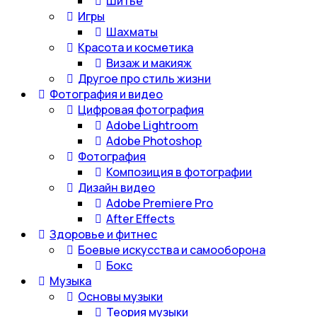
Шитье
Игры
Шахматы
Красота и косметика
Визаж и макияж
Другое про стиль жизни
Фотография и видео
Цифровая фотография
Adobe Lightroom
Adobe Photoshop
Фотография
Композиция в фотографии
Дизайн видео
Adobe Premiere Pro
After Effects
Здоровье и фитнес
Боевые искусства и самооборона
Бокс
Музыка
Основы музыки
Теория музыки