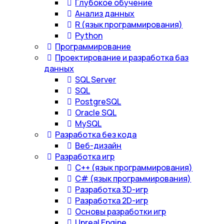
Глубокое обучение
Анализ данных
R (язык программирования)
Python
Программирование
Проектирование и разработка баз
данных
SQL Server
SQL
PostgreSQL
Oracle SQL
MySQL
Разработка без кода
Веб-дизайн
Разработка игр
С++ (язык программирования)
С# (язык программирования)
Разработка 3D-игр
Разработка 2D-игр
Основы разработки игр
Unreal Engine