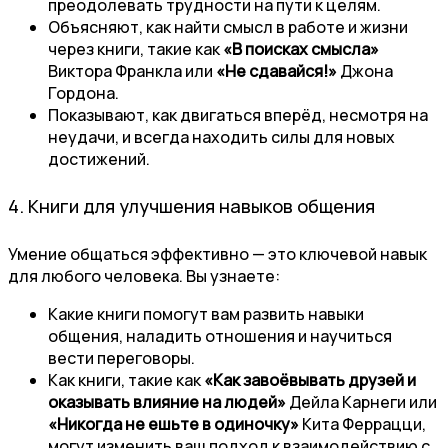
преодолевать трудности на пути к целям.
Объясняют, как найти смысл в работе и жизни
через книги, такие как
«В поисках смысла»
Виктора Франкла или
«Не сдавайся!»
Джона
Гордона.
Показывают, как двигаться вперёд, несмотря на
неудачи, и всегда находить силы для новых
достижений.
4. Книги для улучшения навыков общения
Умение общаться эффективно — это ключевой навык
для любого человека. Вы узнаете:
Какие книги помогут вам развить навыки
общения, наладить отношения и научиться
вести переговоры.
Как книги, такие как
«Как завоёвывать друзей и
оказывать влияние на людей»
Дейла Карнеги или
«Никогда не ешьте в одиночку»
Кита Феррацци,
могут изменить ваш подход к взаимодействию с