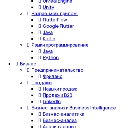
Unreal Engine
Unity
Разраб. моб. прилож.
FlutterFlow
Google Flutter
Java
Kotlin
Языки программирование
Java
Python
Бизнес
Предпринимательство
Фриланс
Продажи
Навыки продаж
Продажи B2B
LinkedIn
Бизнес-анализ и Business Intelligence
Бизнес-аналитика
Бизнес-анализ
Анализ данных