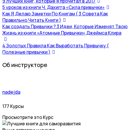
9 лучших книг, которые я прочитал в 2017
5 уроков из книги Ч. Дахигга «Сила привычки»
Как Я Делаю Заметки По Книгам ( 3 Совета Как
Правильно Читать Книги )
Как создать Привычки ? 3 Идеи, Которые Изменят Твою
Жизнь из книги «Атомные Привычки» Джеймса Клира
4 Золотых Правила Как Выработать Привычку (
Полезные привычки )
Об инструкторе
nadejda
177 Курсы
Просмотрите это Курс