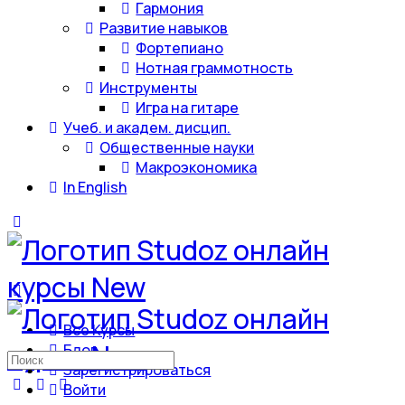
Гармония
Развитие навыков
Фортепиано
Нотная граммотность
Инструменты
Игра на гитаре
Учеб. и академ. дисцип.
Общественные науки
Макроэкономика
In English
Все Курсы
Блог
Искать:
Зарегистрироваться
Войти