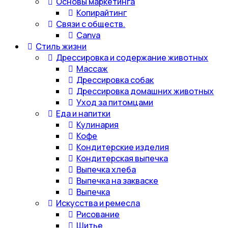
Основы маркетинга
Копирайтинг
Связи с обществ.
Canva
Стиль жизни
Дрессировка и содержание животных
Массаж
Дрессировка собак
Дрессировка домашних животных
Уход за питомцами
Еда и напитки
Кулинария
Кофе
Кондитерские изделия
Кондитерская выпечка
Выпечка хлеба
Выпечка на закваске
Выпечка
Искусства и ремесла
Рисование
Шитье