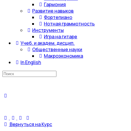
Гармония
Развитие навыков
Фортепиано
Нотная граммотность
Инструменты
Игра на гитаре
Учеб. и академ. дисцип.
Общественные науки
Макроэкономика
In English
Искать:
Вернуться на Курс