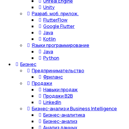
Unreal Engine
Unity
Разраб. моб. прилож.
FlutterFlow
Google Flutter
Java
Kotlin
Языки программирование
Java
Python
Бизнес
Предпринимательство
Фриланс
Продажи
Навыки продаж
Продажи B2B
LinkedIn
Бизнес-анализ и Business Intelligence
Бизнес-аналитика
Бизнес-анализ
Анализ данных