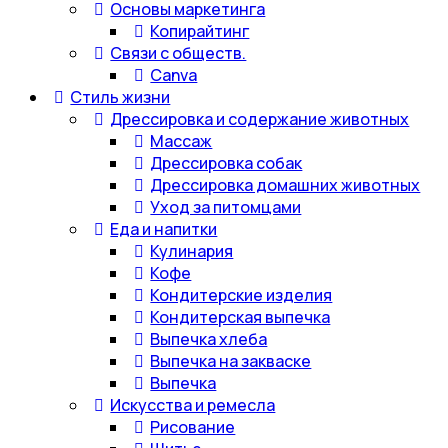
Основы маркетинга
Копирайтинг
Связи с обществ.
Canva
Стиль жизни
Дрессировка и содержание животных
Массаж
Дрессировка собак
Дрессировка домашних животных
Уход за питомцами
Еда и напитки
Кулинария
Кофе
Кондитерские изделия
Кондитерская выпечка
Выпечка хлеба
Выпечка на закваске
Выпечка
Искусства и ремесла
Рисование