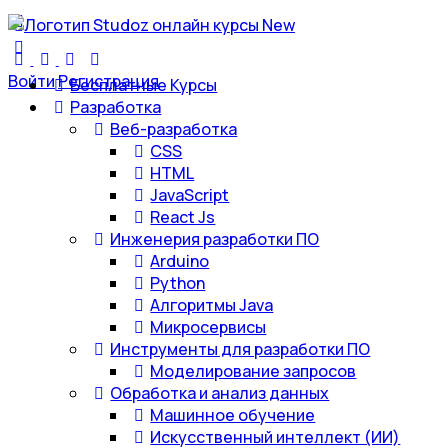
Войти
Регистрация
Бесплатные Курсы
Разработка
Веб-разработка
CSS
HTML
JavaScript
React Js
Инженерия разработки ПО
Arduino
Python
Алгоритмы Java
Микросервисы
Инструменты для разработки ПО
Моделирование запросов
Обработка и анализ данных
Машинное обучение
Искусственный интеллект (ИИ)