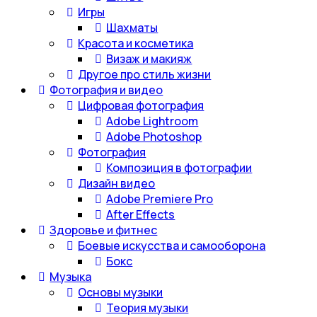
Игры
Шахматы
Красота и косметика
Визаж и макияж
Другое про стиль жизни
Фотография и видео
Цифровая фотография
Adobe Lightroom
Adobe Photoshop
Фотография
Композиция в фотографии
Дизайн видео
Adobe Premiere Pro
After Effects
Здоровье и фитнес
Боевые искусства и самооборона
Бокс
Музыка
Основы музыки
Теория музыки