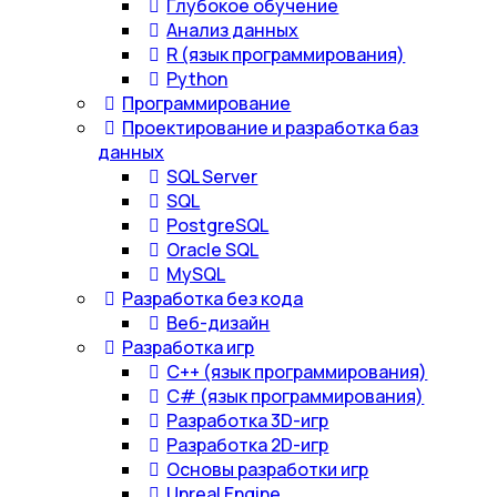
Глубокое обучение
Анализ данных
R (язык программирования)
Python
Программирование
Проектирование и разработка баз
данных
SQL Server
SQL
PostgreSQL
Oracle SQL
MySQL
Разработка без кода
Веб-дизайн
Разработка игр
С++ (язык программирования)
С# (язык программирования)
Разработка 3D-игр
Разработка 2D-игр
Основы разработки игр
Unreal Engine