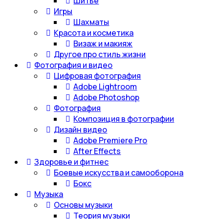
Шитье
Игры
Шахматы
Красота и косметика
Визаж и макияж
Другое про стиль жизни
Фотография и видео
Цифровая фотография
Adobe Lightroom
Adobe Photoshop
Фотография
Композиция в фотографии
Дизайн видео
Adobe Premiere Pro
After Effects
Здоровье и фитнес
Боевые искусства и самооборона
Бокс
Музыка
Основы музыки
Теория музыки