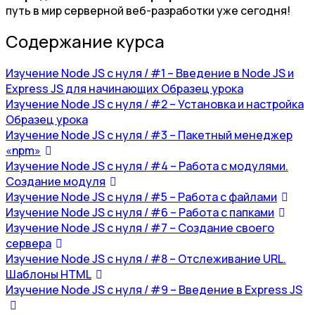
путь в мир серверной веб-разработки уже сегодня!
Содержание курса
Изучение Node JS с нуля / #1 – Введение в Node JS и
Express JS для начинающих
Образец урока
Изучение Node JS с нуля / #2 – Установка и настройка
Образец урока
Изучение Node JS с нуля / #3 – Пакетный менеджер
«npm»
Изучение Node JS с нуля / #4 – Работа с модулями.
Создание модуля
Изучение Node JS с нуля / #5 – Работа с файлами
Изучение Node JS с нуля / #6 – Работа с папками
Изучение Node JS с нуля / #7 – Создание своего
сервера
Изучение Node JS с нуля / #8 – Отслеживание URL.
Шаблоны HTML
Изучение Node JS с нуля / #9 – Введение в Express JS