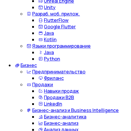
Unreal Engine
Unity
Разраб. моб. прилож.
FlutterFlow
Google Flutter
Java
Kotlin
Языки программирование
Java
Python
Бизнес
Предпринимательство
Фриланс
Продажи
Навыки продаж
Продажи B2B
LinkedIn
Бизнес-анализ и Business Intelligence
Бизнес-аналитика
Бизнес-анализ
Анализ данных