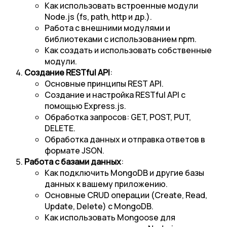
Как использовать встроенные модули
Node.js (fs, path, http и др.).
Работа с внешними модулями и
библиотеками с использованием npm.
Как создать и использовать собственные
модули.
Создание RESTful API
:
Основные принципы REST API.
Создание и настройка RESTful API с
помощью Express.js.
Обработка запросов: GET, POST, PUT,
DELETE.
Обработка данных и отправка ответов в
формате JSON.
Работа с базами данных
:
Как подключить MongoDB и другие базы
данных к вашему приложению.
Основные CRUD операции (Create, Read,
Update, Delete) с MongoDB.
Как использовать Mongoose для