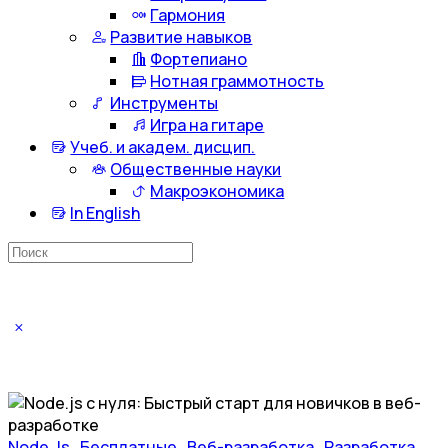
Гармония
Развитие навыков
Фортепиано
Нотная граммотность
Инструменты
Игра на гитаре
Учеб. и академ. дисцип.
Общественные науки
Макроэкономика
In English
Искать:
Node.Js
,
Бесплатные
,
Веб-разработка
,
Разработка
,