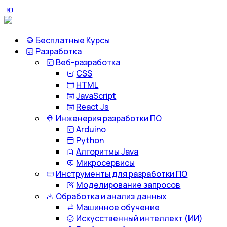
Бесплатные Курсы
Разработка
Веб-разработка
CSS
HTML
JavaScript
React Js
Инженерия разработки ПО
Arduino
Python
Алгоритмы Java
Микросервисы
Инструменты для разработки ПО
Моделирование запросов
Обработка и анализ данных
Машинное обучение
Искусственный интеллект (ИИ)