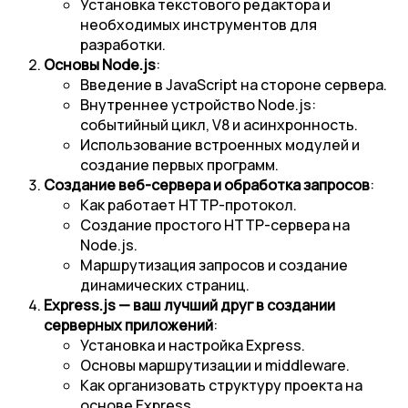
Установка текстового редактора и
необходимых инструментов для
разработки.
Основы Node.js
:
Введение в JavaScript на стороне сервера.
Внутреннее устройство Node.js:
событийный цикл, V8 и асинхронность.
Использование встроенных модулей и
создание первых программ.
Создание веб-сервера и обработка запросов
:
Как работает HTTP-протокол.
Создание простого HTTP-сервера на
Node.js.
Маршрутизация запросов и создание
динамических страниц.
Express.js — ваш лучший друг в создании
серверных приложений
:
Установка и настройка Express.
Основы маршрутизации и middleware.
Как организовать структуру проекта на
основе Express.