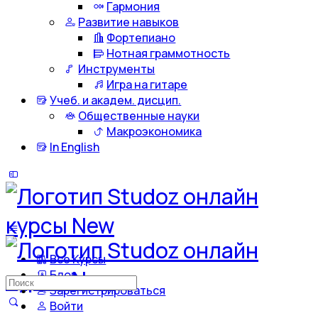
Гармония
Развитие навыков
Фортепиано
Нотная граммотность
Инструменты
Игра на гитаре
Учеб. и академ. дисцип.
Общественные науки
Макроэкономика
In English
Все Курсы
Блог
Искать:
Зарегистрироваться
Войти