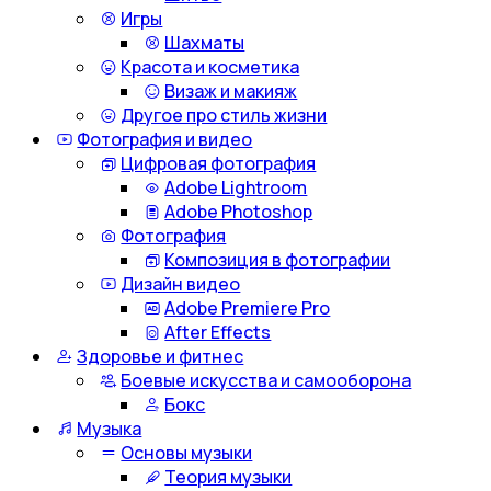
Игры
Шахматы
Красота и косметика
Визаж и макияж
Другое про стиль жизни
Фотография и видео
Цифровая фотография
Adobe Lightroom
Adobe Photoshop
Фотография
Композиция в фотографии
Дизайн видео
Adobe Premiere Pro
After Effects
Здоровье и фитнес
Боевые искусства и самооборона
Бокс
Музыка
Основы музыки
Теория музыки