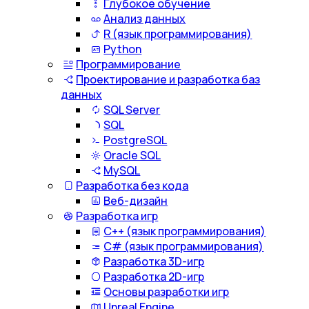
Глубокое обучение
Анализ данных
R (язык программирования)
Python
Программирование
Проектирование и разработка баз
данных
SQL Server
SQL
PostgreSQL
Oracle SQL
MySQL
Разработка без кода
Веб-дизайн
Разработка игр
С++ (язык программирования)
С# (язык программирования)
Разработка 3D-игр
Разработка 2D-игр
Основы разработки игр
Unreal Engine