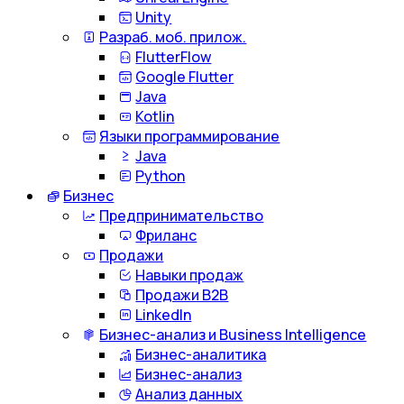
Unity
Разраб. моб. прилож.
FlutterFlow
Google Flutter
Java
Kotlin
Языки программирование
Java
Python
Бизнес
Предпринимательство
Фриланс
Продажи
Навыки продаж
Продажи B2B
LinkedIn
Бизнес-анализ и Business Intelligence
Бизнес-аналитика
Бизнес-анализ
Анализ данных