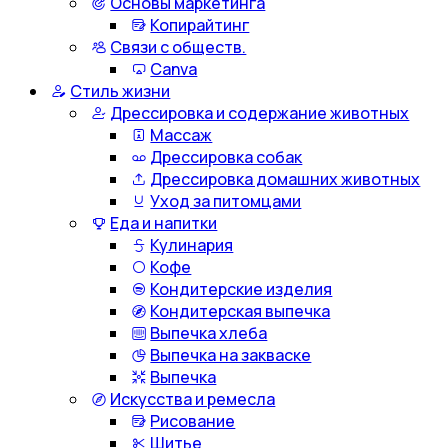
Основы маркетинга
Копирайтинг
Связи с обществ.
Canva
Стиль жизни
Дрессировка и содержание животных
Массаж
Дрессировка собак
Дрессировка домашних животных
Уход за питомцами
Еда и напитки
Кулинария
Кофе
Кондитерские изделия
Кондитерская выпечка
Выпечка хлеба
Выпечка на закваске
Выпечка
Искусства и ремесла
Рисование
Шитье