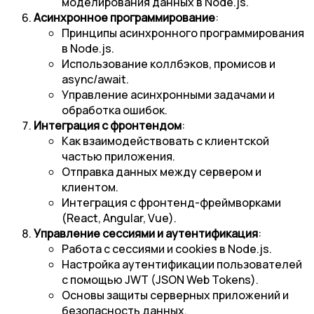
моделирования данных в Node.js.
Асинхронное программирование
:
Принципы асинхронного программирования
в Node.js.
Использование коллбэков, промисов и
async/await.
Управление асинхронными задачами и
обработка ошибок.
Интеграция с фронтендом
:
Как взаимодействовать с клиентской
частью приложения.
Отправка данных между сервером и
клиентом.
Интеграция с фронтенд-фреймворками
(React, Angular, Vue).
Управление сессиями и аутентификация
:
Работа с сессиями и cookies в Node.js.
Настройка аутентификации пользователей
с помощью JWT (JSON Web Tokens).
Основы защиты серверных приложений и
безопасность данных.