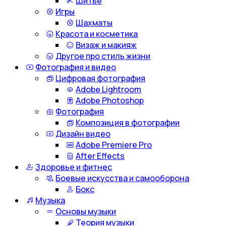
Шитье
Игры
Шахматы
Красота и косметика
Визаж и макияж
Другое про стиль жизни
Фотография и видео
Цифровая фотография
Adobe Lightroom
Adobe Photoshop
Фотография
Композиция в фотографии
Дизайн видео
Adobe Premiere Pro
After Effects
Здоровье и фитнес
Боевые искусства и самооборона
Бокс
Музыка
Основы музыки
Теория музыки