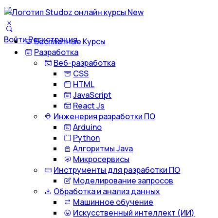
Войти
Регистрация
Бесплатные Курсы
Разработка
Веб-разработка
CSS
HTML
JavaScript
React Js
Инженерия разработки ПО
Arduino
Python
Алгоритмы Java
Микросервисы
Инструменты для разработки ПО
Моделирование запросов
Обработка и анализ данных
Машинное обучение
Искусственный интеллект (ИИ)