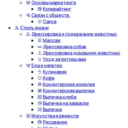
Основы маркетинга
Копирайтинг
Связи с обществ.
Canva
Стиль жизни
Дрессировка и содержание животных
Массаж
Дрессировка собак
Дрессировка домашних животных
Уход за питомцами
Еда и напитки
Кулинария
Кофе
Кондитерские изделия
Кондитерская выпечка
Выпечка хлеба
Выпечка на закваске
Выпечка
Искусства и ремесла
Рисование