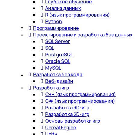
Глубокое обучение
Анализ данных
R (язык программирования)
Python
Программирование
Проектирование и разработка баз данных
SQL Server
SQL
PostgreSQL
Oracle SQL
MySQL
Разработка без кода
Веб-дизайн
Разработка игр
С++ (язык программирования)
С# (язык программирования)
Разработка 3D-игр
Разработка 2D-игр
Основы разработки игр
Unreal Engine
Unity