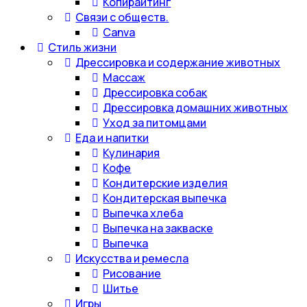
Копирайтинг
Связи с обществ.
Canva
Стиль жизни
Дрессировка и содержание животных
Массаж
Дрессировка собак
Дрессировка домашних животных
Уход за питомцами
Еда и напитки
Кулинария
Кофе
Кондитерские изделия
Кондитерская выпечка
Выпечка хлеба
Выпечка на закваске
Выпечка
Искусства и ремесла
Рисование
Шитье
Игры