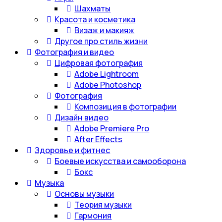
Шахматы
Красота и косметика
Визаж и макияж
Другое про стиль жизни
Фотография и видео
Цифровая фотография
Adobe Lightroom
Adobe Photoshop
Фотография
Композиция в фотографии
Дизайн видео
Adobe Premiere Pro
After Effects
Здоровье и фитнес
Боевые искусства и самооборона
Бокс
Музыка
Основы музыки
Теория музыки
Гармония