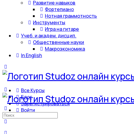
Развитие навыков
Фортепиано
Нотная граммотность
Инструменты
Игра на гитаре
Учеб. и академ. дисцип.
Общественные науки
Макроэкономика
In English
Все Курсы
Блог
Зарегистрироваться
Войти
Искать: