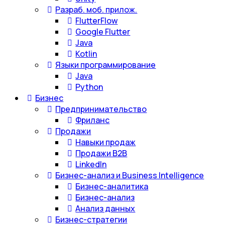
Разраб. моб. прилож.
FlutterFlow
Google Flutter
Java
Kotlin
Языки программирование
Java
Python
Бизнес
Предпринимательство
Фриланс
Продажи
Навыки продаж
Продажи B2B
LinkedIn
Бизнес-анализ и Business Intelligence
Бизнес-аналитика
Бизнес-анализ
Анализ данных
Бизнес-стратегии