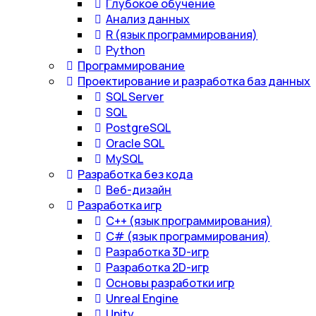
Глубокое обучение
Анализ данных
R (язык программирования)
Python
Программирование
Проектирование и разработка баз данных
SQL Server
SQL
PostgreSQL
Oracle SQL
MySQL
Разработка без кода
Веб-дизайн
Разработка игр
С++ (язык программирования)
С# (язык программирования)
Разработка 3D-игр
Разработка 2D-игр
Основы разработки игр
Unreal Engine
Unity