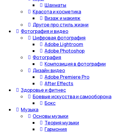
Шахматы
Красота и косметика
Визаж и макияж
Другое про стиль жизни
Фотография и видео
Цифровая фотография
Adobe Lightroom
Adobe Photoshop
Фотография
Композиция в фотографии
Дизайн видео
Adobe Premiere Pro
After Effects
Здоровье и фитнес
Боевые искусства и самооборона
Бокс
Музыка
Основы музыки
Теория музыки
Гармония