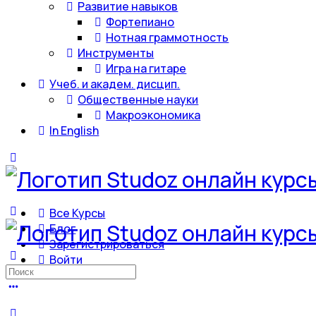
Развитие навыков
Фортепиано
Нотная граммотность
Инструменты
Игра на гитаре
Учеб. и академ. дисцип.
Общественные науки
Макроэкономика
In English
Все Курсы
Блог
Зарегистрироваться
Войти
Искать: