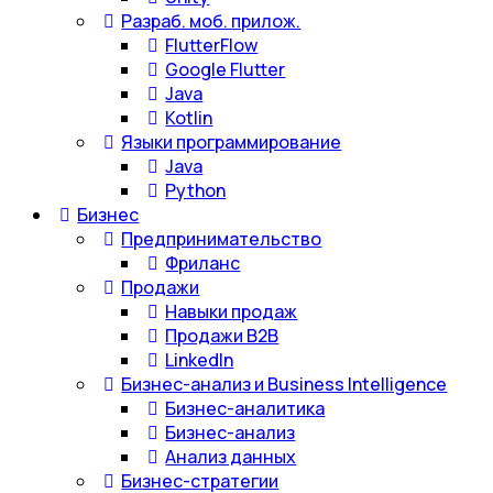
Разраб. моб. прилож.
FlutterFlow
Google Flutter
Java
Kotlin
Языки программирование
Java
Python
Бизнес
Предпринимательство
Фриланс
Продажи
Навыки продаж
Продажи B2B
LinkedIn
Бизнес-анализ и Business Intelligence
Бизнес-аналитика
Бизнес-анализ
Анализ данных
Бизнес-стратегии