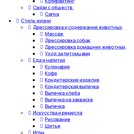
Копирайтинг
Связи с обществ.
Canva
Стиль жизни
Дрессировка и содержание животных
Массаж
Дрессировка собак
Дрессировка домашних животных
Уход за питомцами
Еда и напитки
Кулинария
Кофе
Кондитерские изделия
Кондитерская выпечка
Выпечка хлеба
Выпечка на закваске
Выпечка
Искусства и ремесла
Рисование
Шитье
Игры